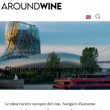
Home
Chi Siamo
VIAGGI DI VINI
La Rivista
Cinque minicrociere europee
Argomenti
del vino
Pubblicità
Contatti
Le minicrociere europee del vino. Navigare d’autunno 