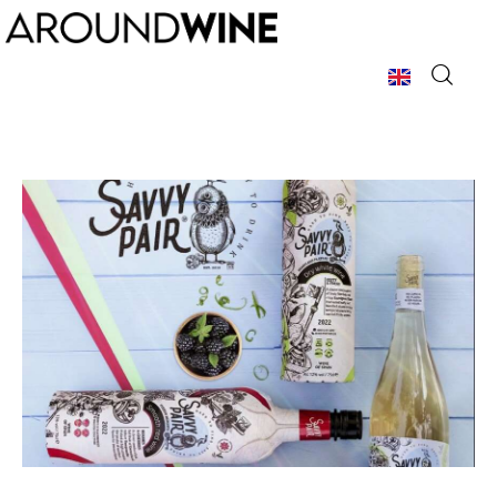
Home
Chi Siamo
La Rivista
Argomenti
Pubblicità
Contatti