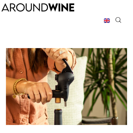
Home
Chi Siamo
La Rivista
Argomenti
Pubblicità
Contatti