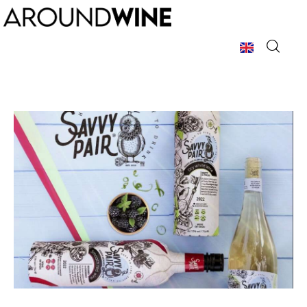
Home
Chi Siamo
La Rivista
Argomenti
Pubblicità
Contatti